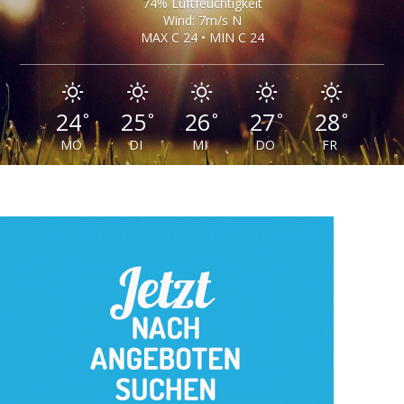
74% Luftfeuchtigkeit
Wind: 7m/s N
MAX C 24 • MIN C 24
24
25
26
27
28
°
°
°
°
°
MO
DI
MI
DO
FR