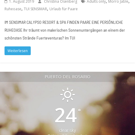
,
,
1. August 2019
Christina Osenberg
Adults only
Morro Jable
,
,
Ruheoase
TUI SENSIMAR
Urlaub für Paare
IM SENSIMAR CALYPSO RESORT & SPA FINDEN PAARE EINE PERSÖNLICHE
RUHEOASE Ihr träumt von malerischen Sonnenuntergängen an einem der
schönsten Strände Fuerteventuras? Im TUI
Weiterlesen
PUERTO DEL ROSARIO
24
°
clear sky