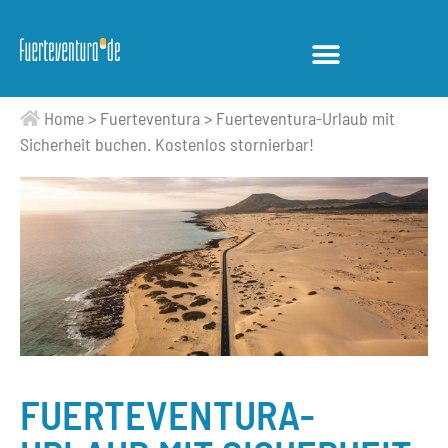
Home
>
Fuerteventura
>
Fuerteventura-Urlaub mit
Sicherheit buchen. Kostenlos stornierbar!
FUERTEVENTURA-