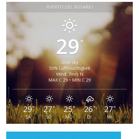
PUERTO DEL ROSARIO
29
°
clear sky
50% Luftfeuchtigkeit
Wind: 7m/s N
MAX C 29 • MIN C 29
29
27
25
26
27
°
°
°
°
°
SA
SO
MO
DI
MI