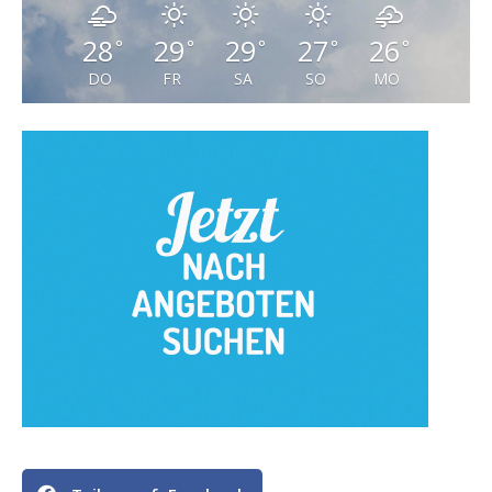
28
29
29
27
26
°
°
°
°
°
DO
FR
SA
SO
MO