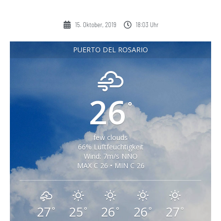
15. Oktober, 2019
18:03 Uhr
PUERTO DEL ROSARIO
26
°
few clouds
66% Luftfeuchtigkeit
Wind: 7m/s NNO
MAX C 26 • MIN C 26
27
25
26
26
27
°
°
°
°
°