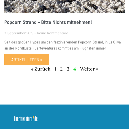
Popcorn Strand – Bitte Nichts mitnehmen!
7. September 2019
Keine Kommentare
Seit des großen Hypes um den faszinierenden Popcorn-Strand, in La Oliva,
an der Nordküste Fuerteventuras kommt es am Flughafen immer
ARTIKEL LESEN »
« Zurück
1
2
3
4
Weiter »